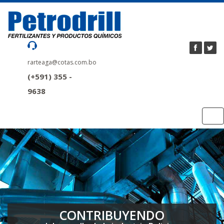
rarteaga@cotas.com.bo
(+591) 355 -
9638
Tog
nav
CONTRIBUYENDO
CONTRIBUYENDO
CONTRIBUYENDO