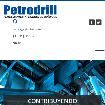
rarteaga@cotas.com.bo
(+591) 355 -
9638
Tog
nav
CONTRIBUYENDO
CONTRIBUYENDO
CONTRIBUYENDO