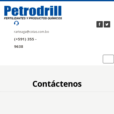
rarteaga@cotas.com.bo
(+591) 355 -
9638
Tog
nav
Contáctenos