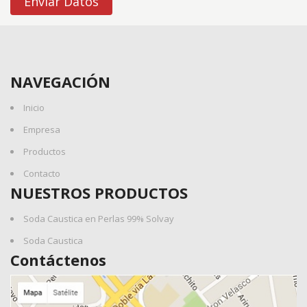
Enviar Datos
NAVEGACIÓN
Inicio
Empresa
Productos
Contacto
NUESTROS PRODUCTOS
Soda Caustica en Perlas 99% Solvay
Soda Caustica
Contáctenos