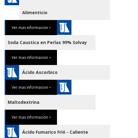
Alimenticio
Ver mas informacion
+
Soda Caustica en Perlas 99% Solvay
Ver mas informacion
+
Ácido Ascorbico
Ver mas informacion
+
Maltodextrina
Ver mas informacion
+
Ácido Fumarico Frió - Caliente