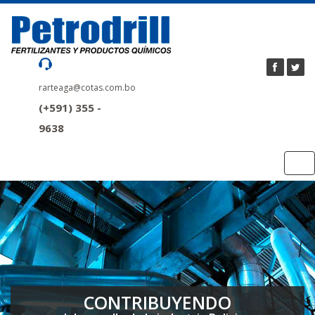
rarteaga@cotas.com.bo
(+591) 355 -
9638
Tog
nav
CONTRIBUYENDO
CONTRIBUYENDO
CONTRIBUYENDO