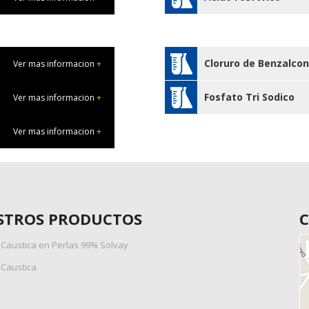
Cloruro de Benzalcon
Ver mas informacion
+
Fosfato Tri Sodico
Ver mas informacion
+
Ver mas informacion
+
STROS PRODUCTOS
C
Caustica en Perlas 99% Solvay
Caustica