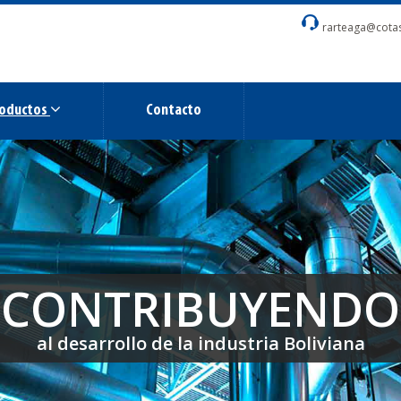
rarteaga@cota
oductos
Contacto
CONTRIBUYENDO
CONTRIBUYENDO
CONTRIBUYENDO
al desarrollo de la industria Boliviana
al desarrollo de la industria Boliviana
al desarrollo de la industria Boliviana