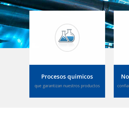
Procesos quimicos
No
que garantizan nuestros productos
confia