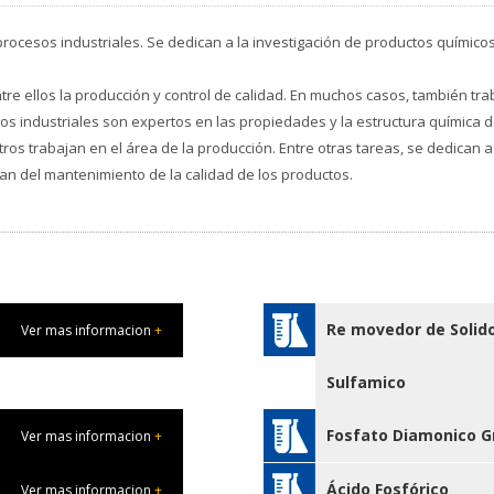
os procesos industriales. Se dedican a la investigación de productos quím
ntre ellos la producción y control de calidad. En muchos casos, también tr
cos industriales son expertos en las propiedades y la estructura química d
tros trabajan en el área de la producción. Entre otras tareas, se dedican a
n del mantenimiento de la calidad de los productos.
Re movedor de Solido
Ver mas informacion
+
Sulfamico
Fosfato Diamonico G
Ver mas informacion
+
Ácido Fosfórico
Ver mas informacion
+