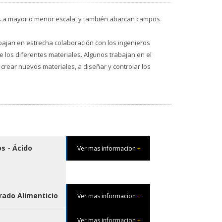
icos a mayor o menor escala, y también abarcan campos
abajan en estrecha colaboración con los ingenieros
e los diferentes materiales. Algunos trabajan en el
 crear nuevos materiales, a diseñar y controlar los
s - Ácido
Ver mas informacion
+
rado Alimenticio
Ver mas informacion
+
Ver mas informacion
+