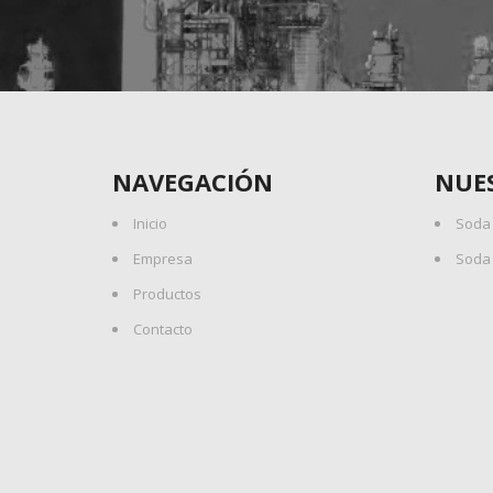
NAVEGACIÓN
NUE
Inicio
Soda 
Empresa
Soda 
Productos
Contacto