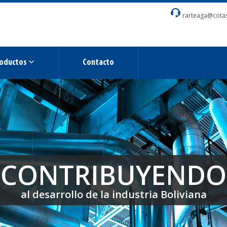
rarteaga@cota
oductos
Contacto
CONTRIBUYENDO
CONTRIBUYENDO
CONTRIBUYENDO
al desarrollo de la industria Boliviana
al desarrollo de la industria Boliviana
al desarrollo de la industria Boliviana