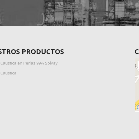
STROS PRODUCTOS
C
Caustica en Perlas 99% Solvay
Caustica