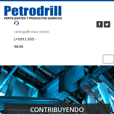
rarteaga@cotas.com.bo
(+591) 355 -
9638
Tog
nav
CONTRIBUYENDO
CONTRIBUYENDO
CONTRIBUYENDO